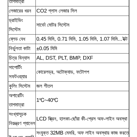
তাপমাত্রা
লেজারের ধরন
CO2 গ্লাস লেজার সিল
ড্রাইভিং
সার্ভো মোটর সিস্টেম
সিস্টেম
ব্লেড বেধ
0.45 মিমি, 0.71 মিমি, 1.05 মিমি, 1.07 মিমি...ইক্ট
নির্ভুলতা কাটা
±0.05 মিমি
চিত্র বিন্যাস
AL, DST, PLT, BMP, DXF
সাপোর্টিং
কোরেলড্র, অটোক্যাড, ফটোশপ
সফটওয়্যার
কুলিং সিস্টেম
জল শীতল
অপারেটিং
1℃~40℃
তাপমাত্রা
সংখ্যাসূচক
LCD স্ক্রিন, হালকা-ছোঁয়া কী-প্রেস অফ-লাইন অবস্থা
নিয়ন্ত্রণ প্যানেল
সংযুক্ত 32MB মেমরি, অফ লাইন অবস্থায় কাজ করতে