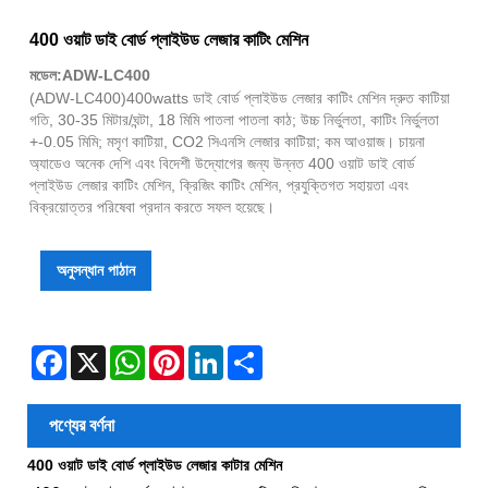
400 ওয়াট ডাই বোর্ড প্লাইউড লেজার কাটিং মেশিন
মডেল:ADW-LC400
(ADW-LC400)400watts ডাই বোর্ড প্লাইউড লেজার কাটিং মেশিন দ্রুত কাটিয়া
গতি, 30-35 মিটার/ঘন্টা, 18 মিমি পাতলা পাতলা কাঠ; উচ্চ নির্ভুলতা, কাটিং নির্ভুলতা
+-0.05 মিমি; মসৃণ কাটিয়া, CO2 সিএনসি লেজার কাটিয়া; কম আওয়াজ। চায়না
অ্যাডেও অনেক দেশি এবং বিদেশী উদ্যোগের জন্য উন্নত 400 ওয়াট ডাই বোর্ড
প্লাইউড লেজার কাটিং মেশিন, ক্রিজিং কাটিং মেশিন, প্রযুক্তিগত সহায়তা এবং
বিক্রয়োত্তর পরিষেবা প্রদান করতে সফল হয়েছে।
অনুসন্ধান পাঠান
Facebook
X
WhatsApp
Pinterest
LinkedIn
Share
পণ্যের বর্ণনা
400 ওয়াট ডাই বোর্ড প্লাইউড লেজার কাটার মেশিন