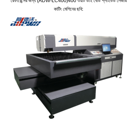
রেফারেন্সের জন্য (ADW-LC400)400 ওয়াট ডাই বোর্ড প্লাইউড লেজার
কাটিং মেশিনের ছবি: