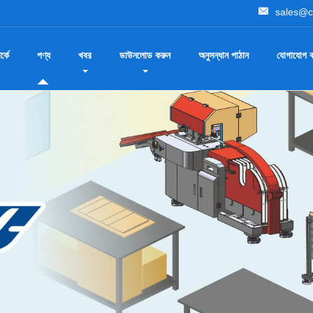
sales@c
্কে
পণ্য
খবর
ডাউনলোড করুন
অনুসন্ধান পাঠান
যোগাযোগ ক