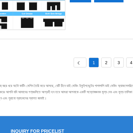
1
2
3
4
র ধরে অটো কাটিং মেশিন তৈরি করে আসছে, যেটি চীনে ডাই মেকিং ইকুইপমেন্টের পাশাপাশি ডাই মেকিং অ্যাকসেসরিজের
ন করে৷ আপনি যদি আমাদের পণ্যগুলিতে আগ্রহী হন তবে আমরা আপনাকে একটি সন্তোষজনক মূল্য দেব এবং মূল্য তালিকা
ুন এবং পুরানো গ্রাহকদের স্বাগত জানাই।
INQUIRY FOR PRICELIST