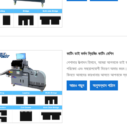
কাটিং ডাই ফর্মস ক্রিজিং কাটিং মেশিন
পেশাদার উত্পাদন হিসাবে, আমরা আপনাকে ডাই ফর
পরিষেবা এবং সময়োপযোগী বিতরণ অফার করব। সর্ব
কিনতে আমাদের কারখানায় আসতে আপনাকে স্বা
আরও পড়ুন
অনুসন্ধান পাঠান