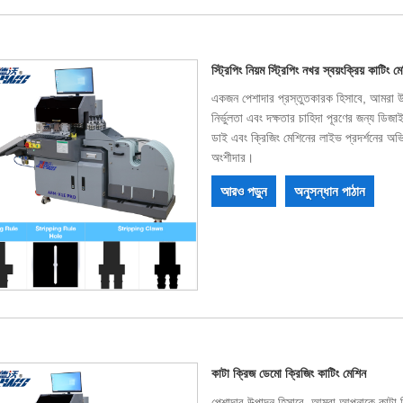
স্ট্রিপিং নিয়ম স্ট্রিপিং নখর স্বয়ংক্রিয় কাটিং ম
একজন পেশাদার প্রস্তুতকারক হিসাবে, আমরা উচ্চ-
নির্ভুলতা এবং দক্ষতার চাহিদা পূরণের জন্য ডি
ডাই এবং ক্রিজিং মেশিনের লাইভ প্রদর্শনের অভি
অংশীদার।
আরও পড়ুন
অনুসন্ধান পাঠান
কাটা ক্রিজ ডেমো ক্রিজিং কাটিং মেশিন
পেশাদার উত্পাদন হিসাবে, আমরা আপনাকে কাটা