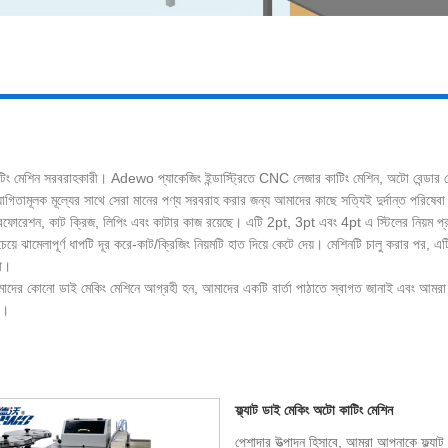
িং মেশিন সরবরাহকারী। Adewo প্যাকেজিং ইন্ডাস্ট্রিতে CNC লেজার কাটিং মেশিন, অটো বেন্ডার 
িতামূলক মূল্যের সাথে সেরা মানের পণ্য সরবরাহ করার জন্য আমাদের কাছে সত্যিই দুর্দান্ত পরিষেব
রেশন, কাট ক্রিজ, লিপিং এবং কাটার কাজ রয়েছে। এটি 2pt, 3pt এবং 4pt এ স্টিলের নিয়ম প্রক্র
 ঝামেলাপূর্ণ ধাপটি দূর করে-কাট/ক্রিজিং নিয়মটি হাত দিয়ে কেটে দেয়। মেশিনটি চালু করার পর, এটি
টা।
র কোনো ডাই মেকিং মেশিনে আগ্রহী হন, আমাদের একটি বার্তা পাঠাতে স্বাগত জানাই এবং আমর
ি।
ফ্ল্যাট ডাই মেকিং অটো কাটিং মেশিন
পেশাদার উত্পাদন হিসাবে, আমরা আপনাকে ফ্ল্