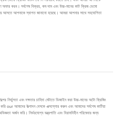
রণ অফার করব। সর্বশেষ বিক্রয়, কম দাম এবং উচ্চ-মানের কাট ক্রিজ ডেমো
ানায় আসতে আপনাকে স্বাগত জানানো হয়েছে। আমরা আপনার সাথে সহযোগিতা
পের নির্ভুলতা এবং দক্ষতার চাহিদা মেটাতে ডিজাইন করা উচ্চ-মানের অটো ক্রিজিং
 করি our আমাদের উত্পাদন বেসকে এক্সপ্লোর করুন এবং আমাদের সর্বশেষ কাটিয়া
িজ্ঞতা অর্জন করি। নির্ভরযোগ্য যন্ত্রপাতি এবং বিরামবিহীন পরিষেবার জন্য