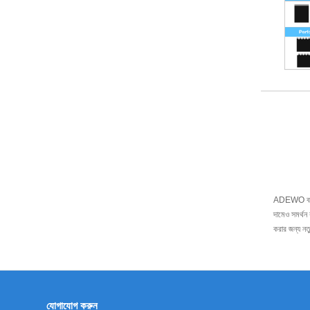
ADEWO বহু বছ
দামেও সমর্থ
করার জন্য নত
যোগাযোগ করুন